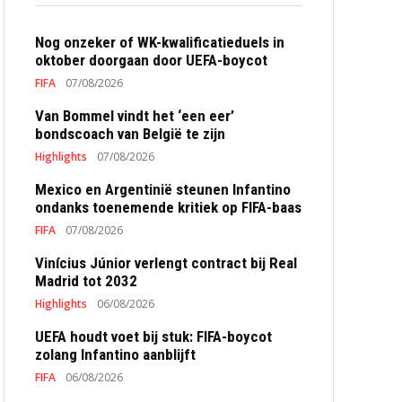
Nog onzeker of WK-kwalificatieduels in
oktober doorgaan door UEFA-boycot
FIFA
07/08/2026
Van Bommel vindt het ‘een eer’
bondscoach van België te zijn
Highlights
07/08/2026
Mexico en Argentinië steunen Infantino
ondanks toenemende kritiek op FIFA-baas
FIFA
07/08/2026
Vinícius Júnior verlengt contract bij Real
Madrid tot 2032
Highlights
06/08/2026
UEFA houdt voet bij stuk: FIFA-boycot
zolang Infantino aanblijft
FIFA
06/08/2026