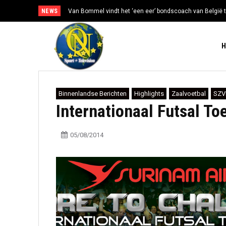
NEWS
Van Bommel vindt het ‘een eer’ bondscoach van België t
Mexico en Argentinië steunen Infantino ondanks toe
Binnenlandse Berichten
Highlights
Zaalvoetbal
SZV
Internationaal Futsal To
05/08/2014