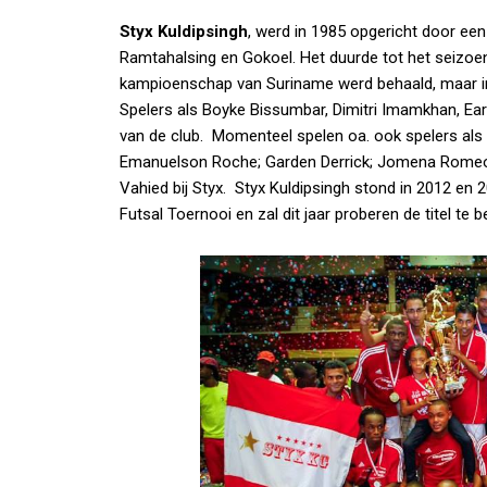
Styx Kuldipsingh
, werd in 1985 opgericht door een
Ramtahalsing en Gokoel. Het duurde tot het seizoe
kampioenschap van Suriname werd behaald, maar in
Spelers als Boyke Bissumbar, Dimitri Imamkhan, Earl
van de club. Momenteel spelen oa. ook spelers al
Emanuelson Roche; Garden Derrick; Jomena Romeo; Li
Vahied bij Styx. Styx Kuldipsingh stond in 2012 en 2
Futsal Toernooi en zal dit jaar proberen de titel te b