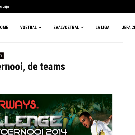
e zijn
nemende kritiek op FIFA-baas
HOME
VOETBAL
ZAALVOETBAL
LA LIGA
UEFA 
B
ernooi, de teams