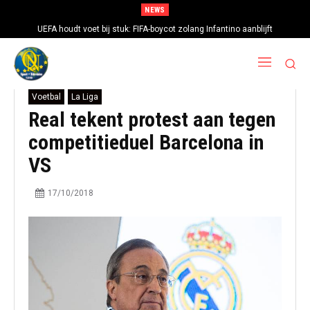
NEWS
UEFA houdt voet bij stuk: FIFA-boycot zolang Infantino aanblijft
Voetbal
La Liga
Real tekent protest aan tegen
competitieduel Barcelona in
VS
17/10/2018