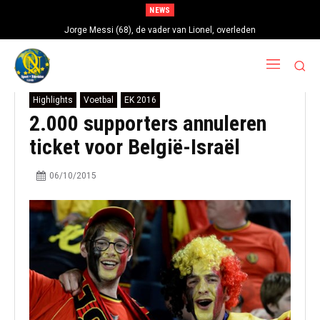
NEWS
Jorge Messi (68), de vader van Lionel, overleden
Highlights
Voetbal
EK 2016
2.000 supporters annuleren
ticket voor België-Israël
06/10/2015