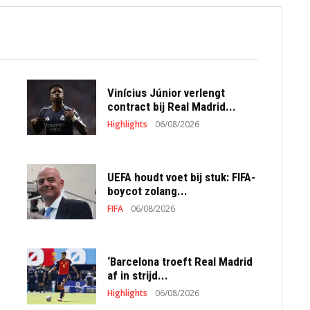
Vinícius Júnior verlengt
contract bij Real Madrid...
Highlights
06/08/2026
UEFA houdt voet bij stuk: FIFA-
boycot zolang...
FIFA
06/08/2026
‘Barcelona troeft Real Madrid
af in strijd...
Highlights
06/08/2026