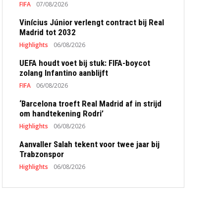
FIFA
07/08/2026
Vinícius Júnior verlengt contract bij Real
Madrid tot 2032
Highlights
06/08/2026
UEFA houdt voet bij stuk: FIFA-boycot
zolang Infantino aanblijft
FIFA
06/08/2026
‘Barcelona troeft Real Madrid af in strijd
om handtekening Rodri’
Highlights
06/08/2026
Aanvaller Salah tekent voor twee jaar bij
Trabzonspor
Highlights
06/08/2026