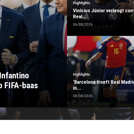
Highlights
Vinícius Júnior verlengt cont
Real...
06/08/2026
Infantino
Highlights
‘Barcelona troeft Real Madri
p FIFA-baas
in...
06/08/2026