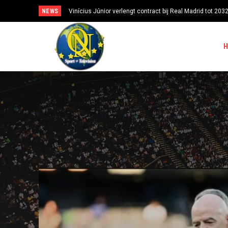
NEWS
Vinícius Júnior verlengt contract bij Real Madrid tot 2032
UEFA houdt voet bij stuk: FIFA-boycot zolang Infantino aan