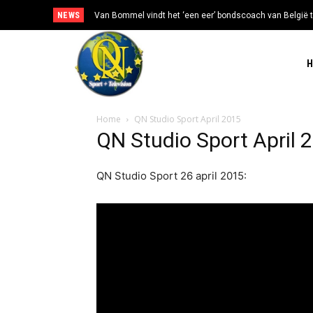
NEWS
Van Bommel vindt het ‘een eer’ bondscoach van België t
Home
QN Studio Sport April 2015
QN Studio Sport April 
QN Studio Sport 26 april 2015: