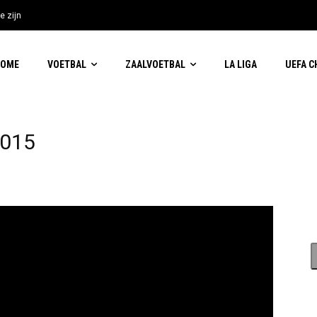
e zijn
HOME
VOETBAL
ZAALVOETBAL
LA LIGA
UEFA 
2015