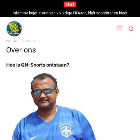
NEWS
Infantino krijgt steun van volledige FIFA-top, blijft voorzitter en biedt
excuses aan
Home
Over ons
Over ons
Hoe is QN-Sports ontstaan?