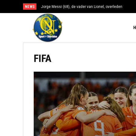
NEWS
Jorge Messi (68), de vader van Lionel, overleden
FIFA