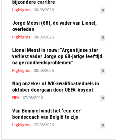
bijzondere carrière
Highlights
08/08/2026
0
Jorge Messi (68), de vader van Lionel,
overleden
Highlights
08/08/2026
0
Lionel Messi in rouw: “Argentijnse ster
verliest vader Jorge op 68-jarige leeftijd
na gezondheidsproblemen”
Highlights
08/08/2026
0
Nog onzeker of WK-kwalificatieduels in
oktober doorgaan door UEFA-boycot
FIFA
07/08/2026
0
Van Bommel vindt het ‘een eer’
bondscoach van België te zijn
Highlights
07/08/2026
0