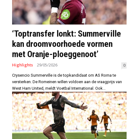
‘Toptransfer lonkt: Summerville
kan droomvoorhoede vormen
met Oranje-ploeggenoot’
Highlights
29/05/2026
0
Crysencio Summerville is de topkandidaat om AS Roma te
versterken. De Romeinen willen voldoen aan de vraagprijs van
West Ham United, meldt Voetbal International. Ook...