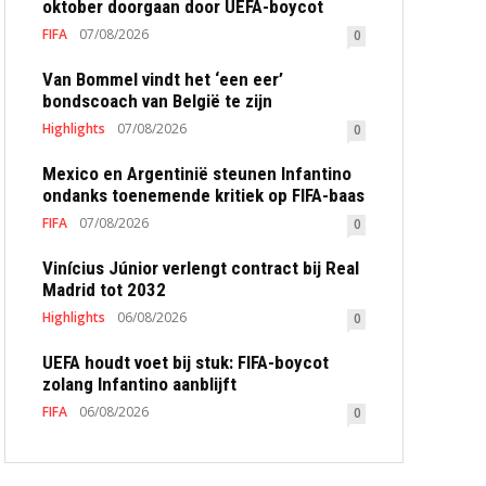
oktober doorgaan door UEFA-boycot
FIFA
07/08/2026
0
Van Bommel vindt het ‘een eer’
bondscoach van België te zijn
Highlights
07/08/2026
0
Mexico en Argentinië steunen Infantino
ondanks toenemende kritiek op FIFA-baas
FIFA
07/08/2026
0
Vinícius Júnior verlengt contract bij Real
Madrid tot 2032
Highlights
06/08/2026
0
UEFA houdt voet bij stuk: FIFA-boycot
zolang Infantino aanblijft
FIFA
06/08/2026
0