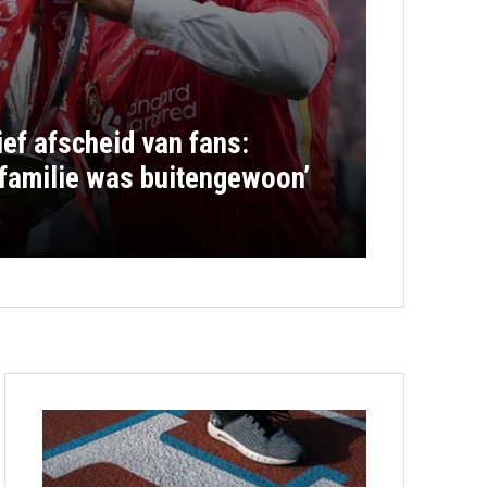
ief afscheid van fans:
-familie was buitengewoon’