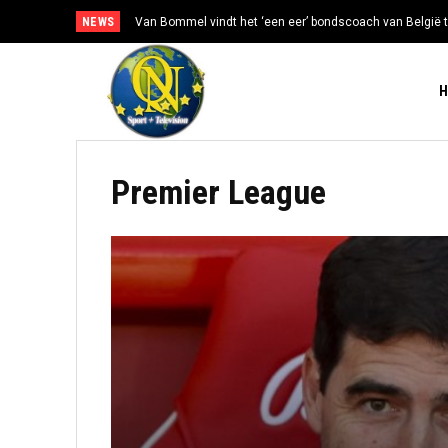
NEWS
Van Bommel vindt het ‘een eer’ bondscoach van België t
Premier League