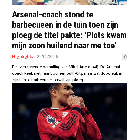
Arsenal-coach stond te
barbecueën in de tuin toen zijn
ploeg de titel pakte: ‘Plots kwam
mijn zoon huilend naar me toe’
Highlights
22/05/2026
0
Een verrassende onthulling van Mikel Arteta (44). De Arsenal-
coach keek niet naar Bournemouth-City, maar zat doodleuk in
zijn tuin te barbecueën terwijl zijn ploeg...