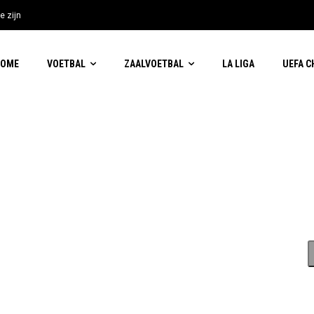
e zijn
HOME
VOETBAL
ZAALVOETBAL
LA LIGA
UEFA 