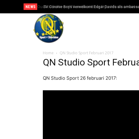
NEWS
Oud-voetballer en FIFA-ambassadeur Figo: Infantino moet w
SV Coronie Boys verwelkomt Edgar Davids als ambassa
Home
QN Studio Sport Februari 2017
QN Studio Sport Febru
QN Studio Sport 26 februari 2017: