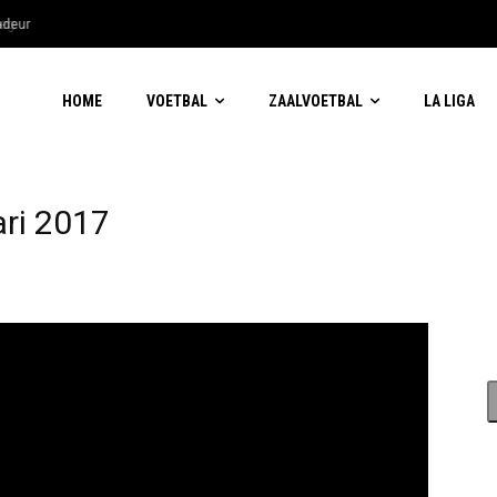
eg
deur
HOME
VOETBAL
ZAALVOETBAL
LA LIGA
ari 2017