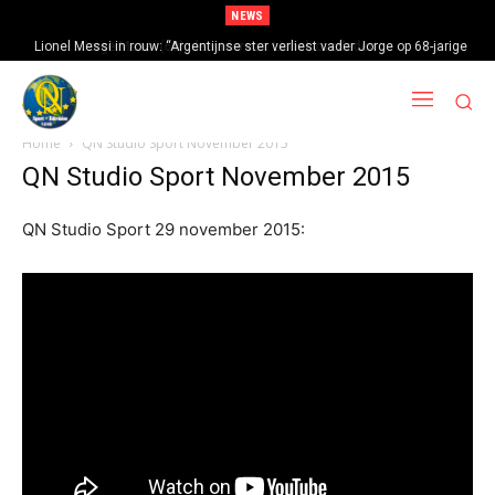
NEWS
Lionel Messi in rouw: “Argentijnse ster verliest vader Jorge op 68-jarige
Jorge Messi (68), de vader van Lionel, overleden
leeftijd na gezondheidsproblemen”
Home
QN Studio Sport November 2015
QN Studio Sport November 2015
QN Studio Sport 29 november 2015: