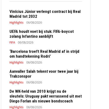
Vinícius Júnior verlengt contract bij Real
Madrid tot 2032
Highlights
06/08/2026
UEFA houdt voet bij stuk: FIFA-boycot
zolang Infantino aanblijft
FIFA
06/08/2026
‘Barcelona troeft Real Madrid af in strijd
om handtekening Rodri’
Highlights
06/08/2026
Aanvaller Salah tekent voor twee jaar bij
Trabzonspor
Highlights
06/08/2026
De WK-held van 2010 krijgt nu de
sleutels: Uruguay pakt verrassend uit met
Diego Forlan als nieuwe bondscoach
Highlights
06/08/2026