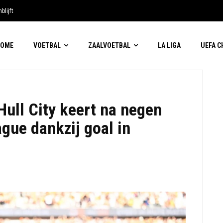
blijft
HOME
VOETBAL
ZAALVOETBAL
LA LIGA
UEFA 
 Hull City keert na negen
ague dankzij goal in