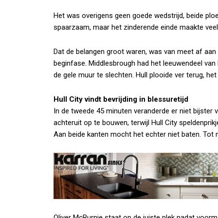
Het was overigens geen goede wedstrijd, beide pl
spaarzaam, maar het zinderende einde maakte veel
Dat de belangen groot waren, was van meet af aan v
beginfase. Middlesbrough had het leeuwendeel van he
de gele muur te slechten. Hull plooide ver terug, het
Hull City vindt bevrijding in blessuretijd
In de tweede 45 minuten veranderde er niet bijster
achteruit op te bouwen, terwijl Hull City speldenpri
Aan beide kanten mocht het echter niet baten. Tot 
Oliver McBurnie staat op de juiste plek nadat voorm