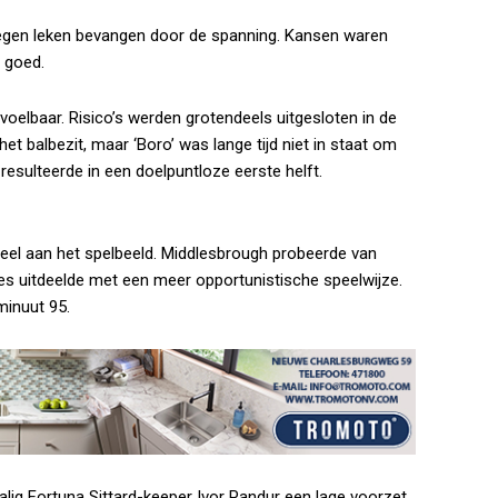
oegen leken bevangen door de spanning. Kansen waren
 goed.
oelbaar. Risico’s werden grotendeels uitgesloten in de
t balbezit, maar ‘Boro’ was lange tijd niet in staat om
 resulteerde in een doelpuntloze eerste helft.
 veel aan het spelbeeld. Middlesbrough probeerde van
kjes uitdeelde met een meer opportunistische speelwijze.
minuut 95.
alig Fortuna Sittard-keeper Ivor Pandur een lage voorzet