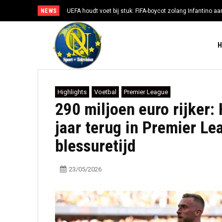
NEWS
UEFA houdt voet bij stuk: FIFA-boycot zolang Infantino aan
Highlights
Voetbal
Premier League
290 miljoen euro rijker:
jaar terug in Premier Le
blessuretijd
23/05/2026