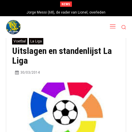
NEWS
Jorge Messi (68), de vader van Lionel, overleden
Voetbal
La Liga
Uitslagen en standenlijst La
Liga
30/03/2014