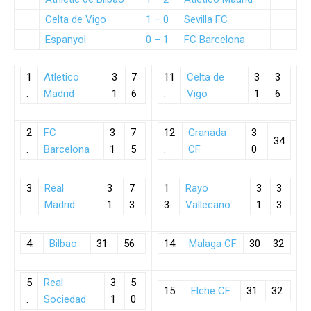
Celta de Vigo
1 – 0
Sevilla FC
Espanyol
0 – 1
FC Barcelona
1
Atletico
3
7
11
Celta de
3
3
.
Madrid
1
6
.
Vigo
1
6
2
FC
3
7
12
Granada
3
34
.
Barcelona
1
5
.
CF
0
3
Real
3
7
1
Rayo
3
3
.
Madrid
1
3
3.
Vallecano
1
3
4.
Bilbao
31
56
14.
Malaga CF
30
32
5
Real
3
5
15.
Elche CF
31
32
.
Sociedad
1
0