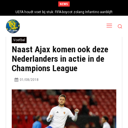
NEWS
UEFA houdt voet bij stuk: FIFA-boycot zolang Infantino aanblijft
Voetbal
Naast Ajax komen ook deze
Nederlanders in actie in de
Champions League
01/08/2018