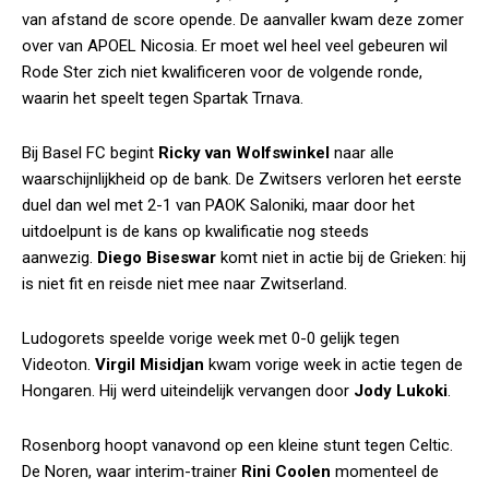
van afstand de score opende. De aanvaller kwam deze zomer
over van APOEL Nicosia. Er moet wel heel veel gebeuren wil
Rode Ster zich niet kwalificeren voor de volgende ronde,
waarin het speelt tegen Spartak Trnava.
Bij Basel FC begint
Ricky van Wolfswinkel
naar alle
waarschijnlijkheid op de bank. De Zwitsers verloren het eerste
duel dan wel met 2-1 van PAOK Saloniki, maar door het
uitdoelpunt is de kans op kwalificatie nog steeds
aanwezig.
Diego Biseswar
komt niet in actie bij de Grieken: hij
is niet fit en reisde niet mee naar Zwitserland.
Ludogorets speelde vorige week met 0-0 gelijk tegen
Videoton.
Virgil Misidjan
kwam vorige week in actie tegen de
Hongaren. Hij werd uiteindelijk vervangen door
Jody Lukoki
.
Rosenborg hoopt vanavond op een kleine stunt tegen Celtic.
De Noren, waar interim-trainer
Rini Coolen
momenteel de