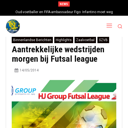
NEWS
Oud-voetballer en FIFA-ambassadeur Figo: Infantino moet weg
Binnenlandse Berichten
Highlights
Zaalvoetbal
SZVB
Aantrekkelijke wedstrijden
morgen bij Futsal league
14/05/2014