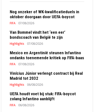
Nog onzeker of WK-kwalificatieduels in
oktober doorgaan door UEFA-boycot
FIFA
07/08/2026
Van Bommel vindt het ‘een eer’
bondscoach van België te zijn
Highlights
07/08/2026
Mexico en Argentinië steunen Infantino
ondanks toenemende kritiek op FIFA-baas
FIFA
07/08/2026
Vinícius Júnior verlengt contract bij Real
Madrid tot 2032
Highlights
06/08/2026
UEFA houdt voet bij stuk: FIFA-boycot
zolang Infantino aanblijft
FIFA
06/08/2026