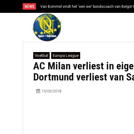
NEWS
Van Bommel vindt het ‘een eer’ bondscoach van België t
Mexico en Argentinië steunen Infantino ondanks toe
Voetbal
Europa League
AC Milan verliest in eig
Dortmund verliest van S
15/03/2018