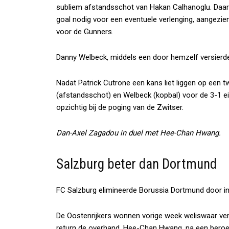
subliem afstandsschot van Hakan Calhanoglu. Daa
goal nodig voor een eventuele verlenging, aangezie
voor de Gunners.
Danny Welbeck, middels een door hemzelf versierde 
Nadat Patrick Cutrone een kans liet liggen op een 
(afstandsschot) en Welbeck (kopbal) voor de 3-1 
opzichtig bij de poging van de Zwitser.
Dan-Axel Zagadou in duel met Hee-Chan Hwang.
Salzburg beter dan Dortmund
FC Salzburg elimineerde Borussia Dortmund door in e
De Oostenrijkers wonnen vorige week weliswaar ve
return de overhand. Hee-Chan Hwang, na een beroe