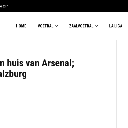
e zijn
nemende kritiek op FIFA-baas
HOME
VOETBAL
ZAALVOETBAL
LA LIGA
en huis van Arsenal;
alzburg