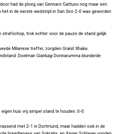
rdoor had de ploeg van Gennaro Gattuso nog maar een
n het in de eerste wedstrijd in San Siro 2-0 was geworden
strafschop, trok echter voor de pauze de stand gelijk.
tweede Milanese treffer, zorgden Granit Xhaka
eindstand. Doelman Gianluigi Donnarumma blunderde
igen huis vrij simpel stand te houden: 0-0.
rrassend met 2-1 in Dortmund, maar hadden ook in de
rde breedtepass van Sokratis, en Xavier Schlager vonden