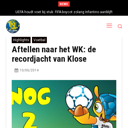
NEWS
UEFA houdt voet bij stuk: FIFA-boycot zolang Infantino aanblijft
Highlights
Voetbal
Aftellen naar het WK: de
recordjacht van Klose
10/06/2014