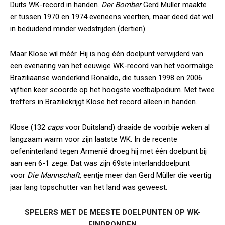
Duits WK-record in handen.
Der Bomber
Gerd Müller maakte
er tussen 1970 en 1974 eveneens veertien, maar deed dat wel
in beduidend minder wedstrijden (dertien).
Maar Klose wil méér. Hij is nog één doelpunt verwijderd van
een evenaring van het eeuwige WK-record van het voormalige
Braziliaanse wonderkind Ronaldo, die tussen 1998 en 2006
vijftien keer scoorde op het hoogste voetbalpodium. Met twee
treffers in Braziliëkrijgt Klose het record alleen in handen.
Klose (132
caps
voor Duitsland) draaide de voorbije weken al
langzaam warm voor zijn laatste WK. In de recente
oefeninterland tegen Armenië droeg hij met één doelpunt bij
aan een 6-1 zege. Dat was zijn 69ste interlanddoelpunt
voor
Die Mannschaft
, eentje meer dan Gerd Müller die veertig
jaar lang topschutter van het land was geweest.
SPELERS MET DE MEESTE DOELPUNTEN OP WK-
EINDRONDEN