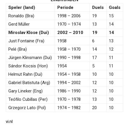
Speler (land)
Periode
Duels
Goals
Ronaldo (Bra)
1998 – 2006
19
15
Gerd Müller
1970 – 1974
13
14
Miroslav Klose (Dui)
2002 – 2010
19
14
Just Fontaine (Fra)
1958
6
13
Pelé (Bra)
1958 – 1970
14
12
Jürgen Klinsmann (Dui)
1990 – 1998
17
11
Sándor Kocsis (Hon)
1954
5
11
Helmut Rahn (Dui)
1954 – 1958
10
10
Gabriel Batistuta (Arg)
1994 – 2002
12
10
Gary Lineker (Eng)
1986 – 1990
12
10
Teófilo Cubillas (Per)
1970 – 1978
13
10
Grzegorz Lato (Pol)
1974 – 1982
20
10
vi.nl