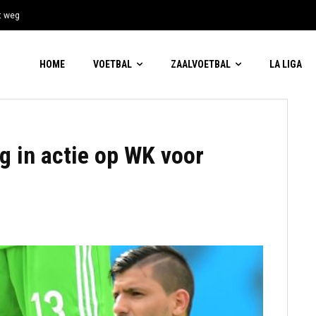
t weg
HOME
VOETBAL
ZAALVOETBAL
LA LIGA
g in actie op WK voor