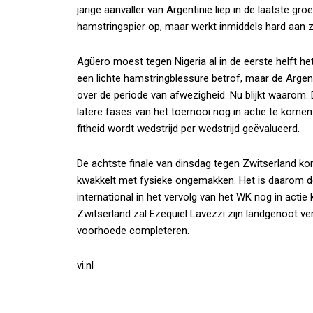
jarige aanvaller van Argentinië liep in de laatste gr
hamstringspier op, maar werkt inmiddels hard aan zi
Agüero moest tegen Nigeria al in de eerste helft he
een lichte hamstringblessure betrof, maar de Argen
over de periode van afwezigheid. Nu blijkt waarom.
latere fases van het toernooi nog in actie te komen. 
fitheid wordt wedstrijd per wedstrijd geëvalueerd.
De achtste finale van dinsdag tegen Zwitserland ko
kwakkelt met fysieke ongemakken. Het is daarom de
international in het vervolg van het WK nog in actie 
Zwitserland zal Ezequiel Lavezzi zijn landgenoot ve
voorhoede completeren.
vi.nl