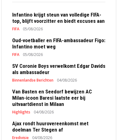
Infantino krijgt steun van volledige FIFA-
top, blijft voorzitter en biedt excuses aan
FIFA
05/08/2026
Oud-voetballer en FIFA-ambassadeur Figo:
Infantino moet weg
FIFA
05/08/2026
SV Coronie Boys verwelkomt Edgar Davids
als ambassadeur
Binnenlandse Berichten
04/08/2026
Van Basten en Seedorf bewijzen AC
Milan-icoon Baresi laatste eer bij
uitvaartdienst in Milaan
Highlights
04/08/2026
Ajax rondt huurovereenkomst met
doelman Ter Stegen af
Eredivisie
04/08/2026