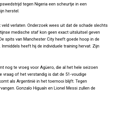
oepswedstrijd tegen Nigeria een scheurtje in een
jn herstel.
t veld verlaten. Onderzoek wees uit dat de schade slechts
tijnse medische staf kon geen exact uitsluitsel geven
 De spits van Manchester City heeft goede hoop in de
Inmiddels heeft hij de individuele training hervat. Zijn
mt nog te vroeg voor Agüero, die al het hele seizoen
 vraag of het verstandig is dat de 51-voudige
komt als Argentinië in het toernooi blijft. Tegen
rvangen. Gonzalo Higuaín en Lionel Messi zullen de