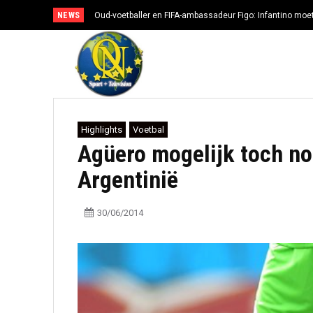
NEWS
Oud-voetballer en FIFA-ambassadeur Figo: Infantino moe
Highlights
Voetbal
Agüero mogelijk toch no
Argentinië
30/06/2014