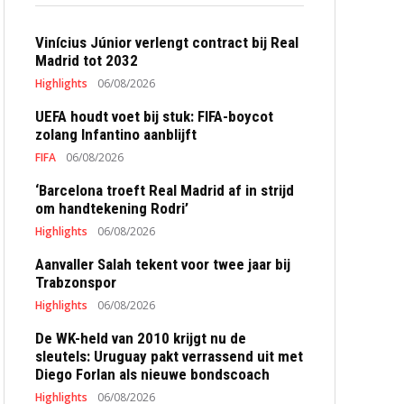
Vinícius Júnior verlengt contract bij Real
Madrid tot 2032
Highlights
06/08/2026
UEFA houdt voet bij stuk: FIFA-boycot
zolang Infantino aanblijft
FIFA
06/08/2026
‘Barcelona troeft Real Madrid af in strijd
om handtekening Rodri’
Highlights
06/08/2026
Aanvaller Salah tekent voor twee jaar bij
Trabzonspor
Highlights
06/08/2026
De WK-held van 2010 krijgt nu de
sleutels: Uruguay pakt verrassend uit met
Diego Forlan als nieuwe bondscoach
Highlights
06/08/2026