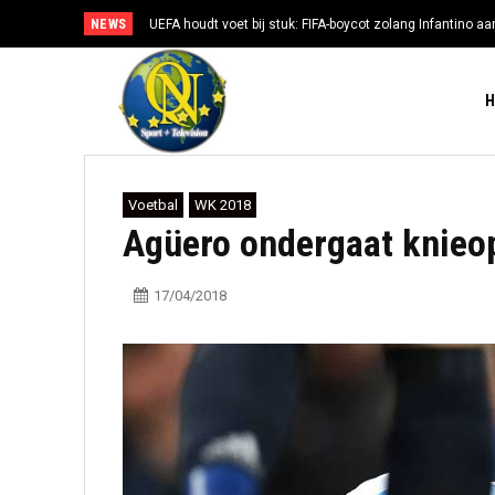
NEWS
UEFA houdt voet bij stuk: FIFA-boycot zolang Infantino aan
Voetbal
WK 2018
Agüero ondergaat knieope
17/04/2018