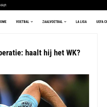
blijft
HOME
VOETBAL
ZAALVOETBAL
LA LIGA
UEFA 
ratie: haalt hij het WK?