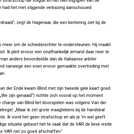
 strafschop die volgde en het niet-ingrijpen van de
de had het met stijgende verbazing aanschouwd.
raaid”, zegt de Hagenaar, die een kentering ziet bij de
eds meer om de scheidsrechter te ondersteunen. Hij maakt
ist. Ik pleit ervoor een onafhankelijk iemand daar neer te
tman anders beoordeelde dan de Italiaanse arbiter
Blind vanwege een even ervoor gemaakte overtreding met
an.
Van der Ende kwam Blind met zijn tweede gele kaart goed
„We zijn genaaid”) richtte zich vooral op het moment
e charge van Blind liet doorspelen was volgens Van der
regel. „Maar ik zet grote vraagtekens bij de handsbal
te. Ik vond het geen strafschop en als je ’m wel geeft
dige situatie gebeurt het te vaak dat de VAR de lieve vrede
e de VAR net zo goed afschaffen.”