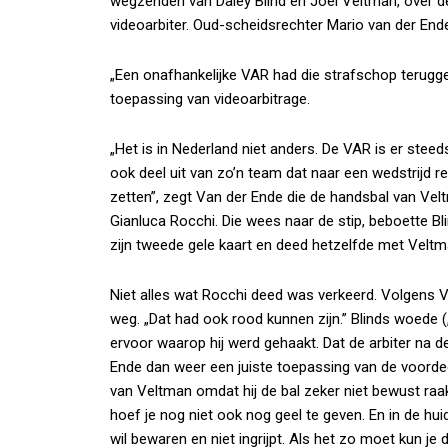
wegzenden van Daley Blind en Joël Veltman, over de
videoarbiter. Oud-scheidsrechter Mario van der En
„Een onafhankelijke VAR had die strafschop terugged
toepassing van videoarbitrage.
„Het is in Nederland niet anders. De VAR is er ste
ook deel uit van zo’n team dat naar een wedstrijd re
zetten”, zegt Van der Ende die de handsbal van Vel
Gianluca Rocchi. Die wees naar de stip, beboette 
zijn tweede gele kaart en deed hetzelfde met Veltm
Niet alles wat Rocchi deed was verkeerd. Volgens 
weg. „Dat had ook rood kunnen zijn.” Blinds woede (
ervoor waarop hij werd gehaakt. Dat de arbiter na d
Ende dan weer een juiste toepassing van de voordeel
van Veltman omdat hij de bal zeker niet bewust raak
hoef je nog niet ook nog geel te geven. En in de hui
wil bewaren en niet ingrijpt. Als het zo moet kun j