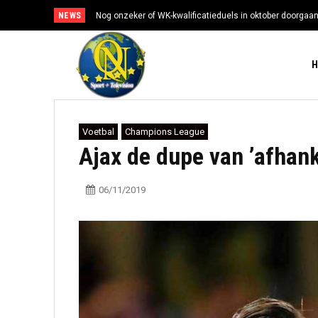
NEWS
Nog onzeker of WK-kwalificatieduels in oktober doorgaa
Voetbal
Champions League
Ajax de dupe van ’afhank
06/11/2019