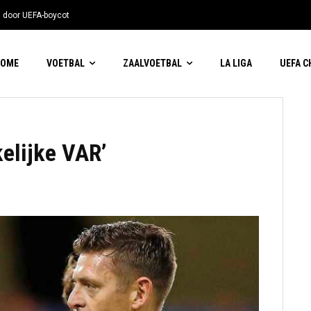
n door UEFA-boycot
HOME
VOETBAL
ZAALVOETBAL
LA LIGA
UEFA 
elijke VAR’