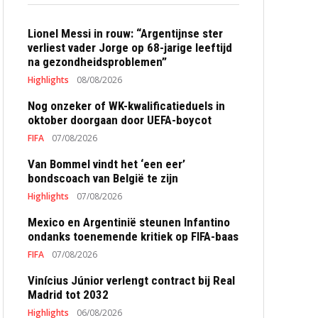
Lionel Messi in rouw: “Argentijnse ster
verliest vader Jorge op 68-jarige leeftijd
na gezondheidsproblemen”
Highlights
08/08/2026
Nog onzeker of WK-kwalificatieduels in
oktober doorgaan door UEFA-boycot
FIFA
07/08/2026
Van Bommel vindt het ‘een eer’
bondscoach van België te zijn
Highlights
07/08/2026
Mexico en Argentinië steunen Infantino
ondanks toenemende kritiek op FIFA-baas
FIFA
07/08/2026
Vinícius Júnior verlengt contract bij Real
Madrid tot 2032
Highlights
06/08/2026