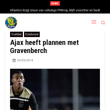
NEWS
Infantino krijgt steun van volledige FIFA-top, blijft voorzitter en biedt
excuses aan
Voetbal
Eredivisie
Ajax heeft plannen met
Gravenberch
29/09/2018