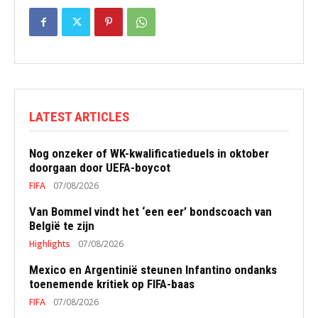
LATEST ARTICLES
Nog onzeker of WK-kwalificatieduels in oktober
doorgaan door UEFA-boycot
FIFA
07/08/2026
Van Bommel vindt het ‘een eer’ bondscoach van
België te zijn
Highlights
07/08/2026
Mexico en Argentinië steunen Infantino ondanks
toenemende kritiek op FIFA-baas
FIFA
07/08/2026