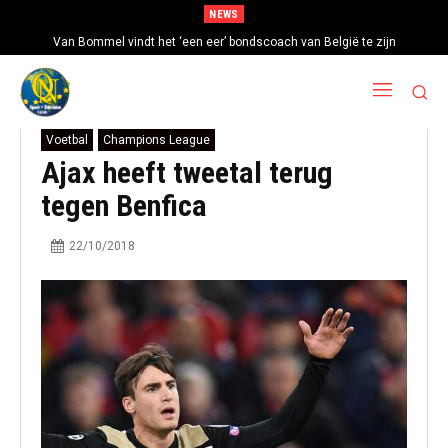
NEWS
Van Bommel vindt het ‘een eer’ bondscoach van België te zijn
Voetbal
Champions League
Ajax heeft tweetal terug
tegen Benfica
22/10/2018