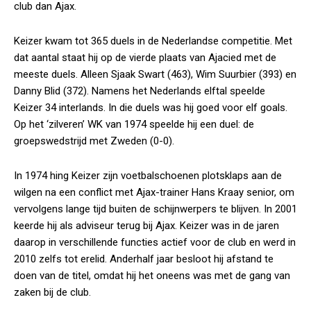
club dan Ajax.
Keizer kwam tot 365 duels in de Nederlandse competitie. Met
dat aantal staat hij op de vierde plaats van Ajacied met de
meeste duels. Alleen Sjaak Swart (463), Wim Suurbier (393) en
Danny Blid (372). Namens het Nederlands elftal speelde
Keizer 34 interlands. In die duels was hij goed voor elf goals.
Op het ‘zilveren’ WK van 1974 speelde hij een duel: de
groepswedstrijd met Zweden (0-0).
In 1974 hing Keizer zijn voetbalschoenen plotsklaps aan de
wilgen na een conflict met Ajax-trainer Hans Kraay senior, om
vervolgens lange tijd buiten de schijnwerpers te blijven. In 2001
keerde hij als adviseur terug bij Ajax. Keizer was in de jaren
daarop in verschillende functies actief voor de club en werd in
2010 zelfs tot erelid. Anderhalf jaar besloot hij afstand te
doen van de titel, omdat hij het oneens was met de gang van
zaken bij de club.