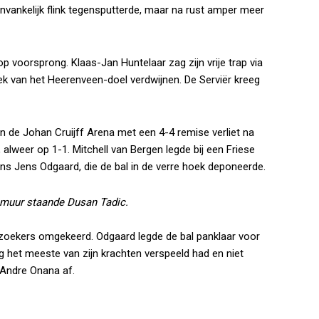
vankelijk flink tegensputterde, maar na rust amper meer
p voorsprong. Klaas-Jan Huntelaar zag zijn vrije trap via
k van het Heerenveen-doel verdwijnen. De Serviër kreeg
n de Johan Cruijff Arena met een 4-4 remise verliet na
 alweer op 1-1. Mitchell van Bergen legde bij een Friese
ens Jens Odgaard, die de bal in de verre hoek deponeerde.
e muur staande Dusan Tadic.
bezoekers omgekeerd. Odgaard legde de bal panklaar voor
 het meeste van zijn krachten verspeeld had en niet
Andre Onana af.