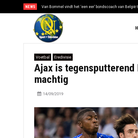
NEWS
Van Bommel vindt het ‘een eer’ bondscoach van België t
Voetbal
Eredivisie
Ajax is tegensputterend
machtig
14/09/2019