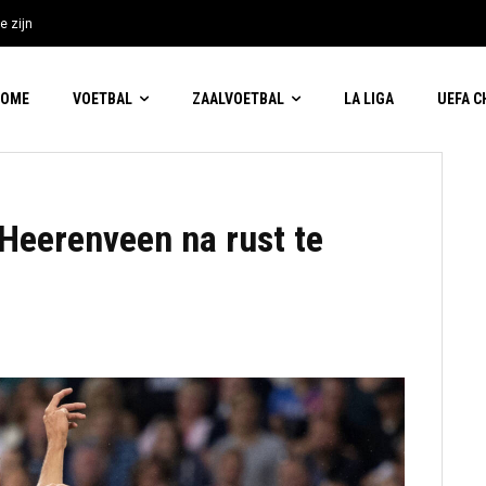
e zijn
HOME
VOETBAL
ZAALVOETBAL
LA LIGA
UEFA 
 Heerenveen na rust te