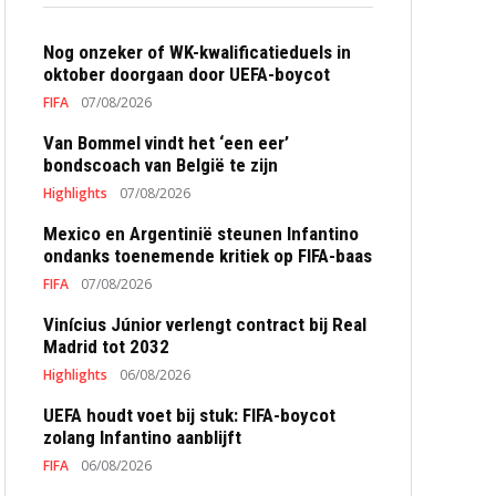
Nog onzeker of WK-kwalificatieduels in
oktober doorgaan door UEFA-boycot
FIFA
07/08/2026
Van Bommel vindt het ‘een eer’
bondscoach van België te zijn
Highlights
07/08/2026
Mexico en Argentinië steunen Infantino
ondanks toenemende kritiek op FIFA-baas
FIFA
07/08/2026
Vinícius Júnior verlengt contract bij Real
Madrid tot 2032
Highlights
06/08/2026
UEFA houdt voet bij stuk: FIFA-boycot
zolang Infantino aanblijft
FIFA
06/08/2026