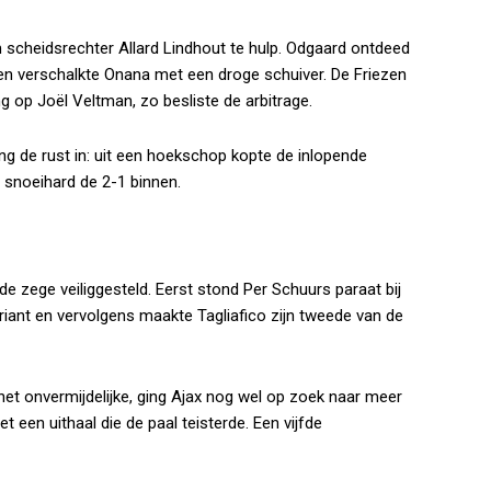
scheidsrechter Allard Lindhout te hulp. Odgaard ontdeed
en verschalkte Onana met een droge schuiver. De Friezen
g op Joël Veltman, zo besliste de arbitrage.
g de rust in: uit een hoekschop kopte de inlopende
ft snoeihard de 2-1 binnen.
e zege veiliggesteld. Eerst stond Per Schuurs paraat bij
nt en vervolgens maakte Tagliafico zijn tweede van de
 het onvermijdelijke, ging Ajax nog wel op zoek naar meer
t een uithaal die de paal teisterde. Een vijfde