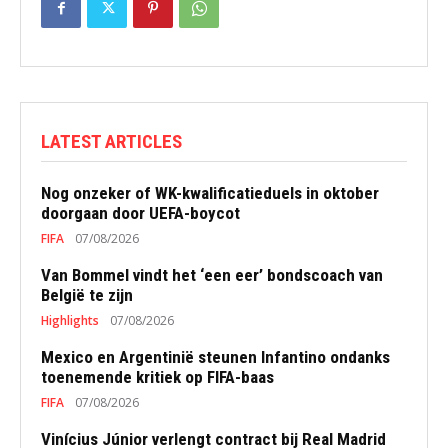
LATEST ARTICLES
Nog onzeker of WK-kwalificatieduels in oktober
doorgaan door UEFA-boycot
FIFA
07/08/2026
Van Bommel vindt het ‘een eer’ bondscoach van
België te zijn
Highlights
07/08/2026
Mexico en Argentinië steunen Infantino ondanks
toenemende kritiek op FIFA-baas
FIFA
07/08/2026
Vinícius Júnior verlengt contract bij Real Madrid