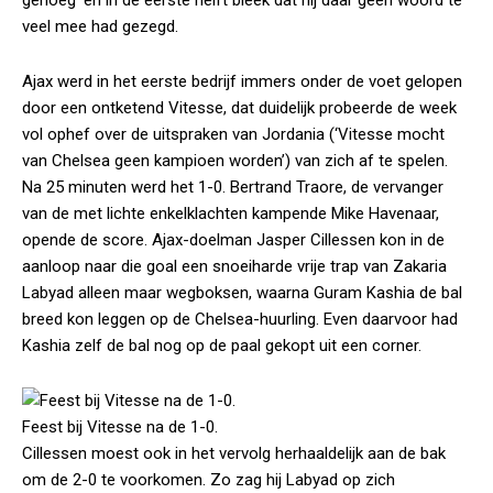
genoeg’ en in de eerste helft bleek dat hij daar geen woord te
veel mee had gezegd.
Ajax werd in het eerste bedrijf immers onder de voet gelopen
door een ontketend Vitesse, dat duidelijk probeerde de week
vol ophef over de uitspraken van Jordania (‘Vitesse mocht
van Chelsea geen kampioen worden’) van zich af te spelen.
Na 25 minuten werd het 1-0. Bertrand Traore, de vervanger
van de met lichte enkelklachten kampende Mike Havenaar,
opende de score. Ajax-doelman Jasper Cillessen kon in de
aanloop naar die goal een snoeiharde vrije trap van Zakaria
Labyad alleen maar wegboksen, waarna Guram Kashia de bal
breed kon leggen op de Chelsea-huurling. Even daarvoor had
Kashia zelf de bal nog op de paal gekopt uit een corner.
Feest bij Vitesse na de 1-0.
Cillessen moest ook in het vervolg herhaaldelijk aan de bak
om de 2-0 te voorkomen. Zo zag hij Labyad op zich