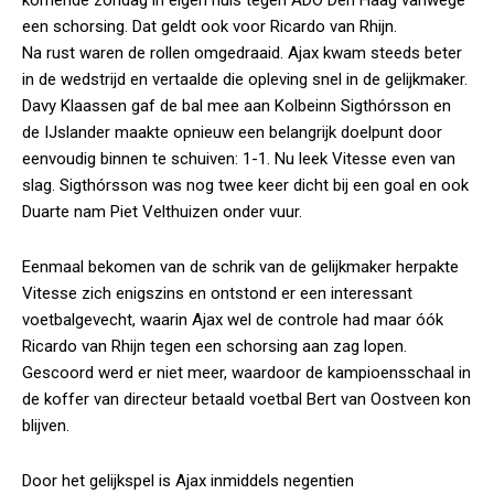
komende zondag in eigen huis tegen ADO Den Haag vanwege
een schorsing. Dat geldt ook voor Ricardo van Rhijn.
Na rust waren de rollen omgedraaid. Ajax kwam steeds beter
in de wedstrijd en vertaalde die opleving snel in de gelijkmaker.
Davy Klaassen gaf de bal mee aan Kolbeinn Sigthórsson en
de IJslander maakte opnieuw een belangrijk doelpunt door
eenvoudig binnen te schuiven: 1-1. Nu leek Vitesse even van
slag. Sigthórsson was nog twee keer dicht bij een goal en ook
Duarte nam Piet Velthuizen onder vuur.
Eenmaal bekomen van de schrik van de gelijkmaker herpakte
Vitesse zich enigszins en ontstond er een interessant
voetbalgevecht, waarin Ajax wel de controle had maar óók
Ricardo van Rhijn tegen een schorsing aan zag lopen.
Gescoord werd er niet meer, waardoor de kampioensschaal in
de koffer van directeur betaald voetbal Bert van Oostveen kon
blijven.
Door het gelijkspel is Ajax inmiddels negentien