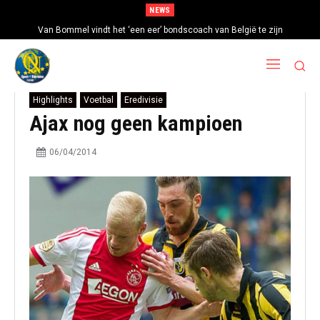
NEWS
Van Bommel vindt het ‘een eer’ bondscoach van België te zijn
Highlights
Voetbal
Eredivisie
Ajax nog geen kampioen
06/04/2014