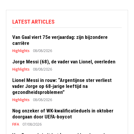
LATEST ARTICLES
Van Gaal viert 75e verjaardag: zijn bijzondere
carrière
Highlights
08/08/2026
Jorge Messi (68), de vader van Lionel, overleden
Highlights
08/08/2026
Lionel Messi in rouw: “Argentijnse ster verliest
vader Jorge op 68-jarige leeftijd na
gezondheidsproblemen”
Highlights
08/08/2026
Nog onzeker of WK-kwalificatieduels in oktober
doorgaan door UEFA-boycot
FIFA
07/08/2026