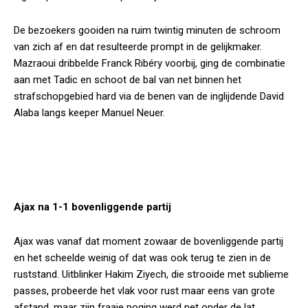
De bezoekers gooiden na ruim twintig minuten de schroom
van zich af en dat resulteerde prompt in de gelijkmaker.
Mazraoui dribbelde Franck Ribéry voorbij, ging de combinatie
aan met Tadic en schoot de bal van net binnen het
strafschopgebied hard via de benen van de inglijdende David
Alaba langs keeper Manuel Neuer.
Mazraoui over goal tegen Bayern: ‘Besefte niet dat ik
scoorde’
Ajax na 1-1 bovenliggende partij
Ajax was vanaf dat moment zowaar de bovenliggende partij
en het scheelde weinig of dat was ook terug te zien in de
ruststand. Uitblinker Hakim Ziyech, die strooide met sublieme
passes, probeerde het vlak voor rust maar eens van grote
afstand, maar zijn fraaie poging werd net onder de lat