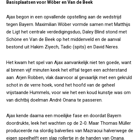
Basisplaatsen voor Wöber en Van de Beek
Ajax begon in een opvallende opstelling aan de wedstrijd
tegen Bayern. Maximilian Wöber vormde samen met Matthijs
de Ligt het centrale verdedigingsduo, Daley Blind stond met
Schöne en Van de Beek op het middenveld en de aanval
bestond uit Hakim Ziyech, Tadic (spits) en David Neres.
Het kwam het spel van Ajax aanvankelijk niet ten goede, want
al binnen vijf minuten keek het elftal tegen een achterstand
aan. Arjen Robben, vlak daarvoor al gevaarlijk met een gekruld
schot in de verre hoek, vond het hoofd van de geheel
vrijstaande Hummels, voor wie het een koud kunstje was om
van dichtbij doelman André Onana te passeren.
Ajax kende daarna een moeilijke fase en doordat Bayern
doordrukte, leek het wachten op de 2-0. Maar Thomas Müller
produceerde na slordig balverlies van Mazraoui halverwege de
eigen speelhelft een slap rollertje in de handen van Onana.