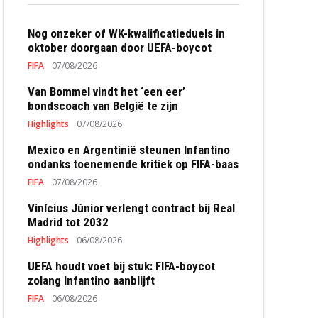
Nog onzeker of WK-kwalificatieduels in
oktober doorgaan door UEFA-boycot
FIFA
07/08/2026
Van Bommel vindt het ‘een eer’
bondscoach van België te zijn
Highlights
07/08/2026
Mexico en Argentinië steunen Infantino
ondanks toenemende kritiek op FIFA-baas
FIFA
07/08/2026
Vinícius Júnior verlengt contract bij Real
Madrid tot 2032
Highlights
06/08/2026
UEFA houdt voet bij stuk: FIFA-boycot
zolang Infantino aanblijft
FIFA
06/08/2026