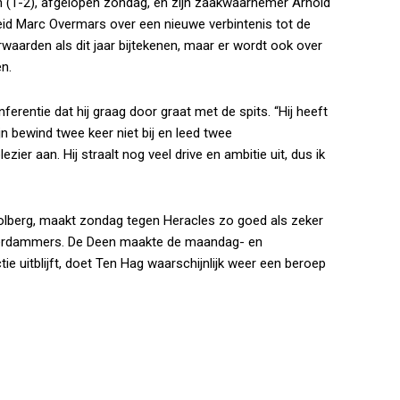
 (1-2), afgelopen zondag, en zijn zaakwaarnemer Arnold
leid Marc Overmars over een nieuwe verbintenis tot de
aarden als dit jaar bijtekenen, maar er wordt ook over
n.
erentie dat hij graag door graat met de spits. “Hij heeft
n bewind twee keer niet bij en leed twee
ezier aan. Hij straalt nog veel drive en ambitie uit, dus ik
 Dolberg, maakt zondag tegen Heracles zo goed als zeker
sterdammers. De Deen maakte de maandag- en
ie uitblijft, doet Ten Hag waarschijnlijk weer een beroep