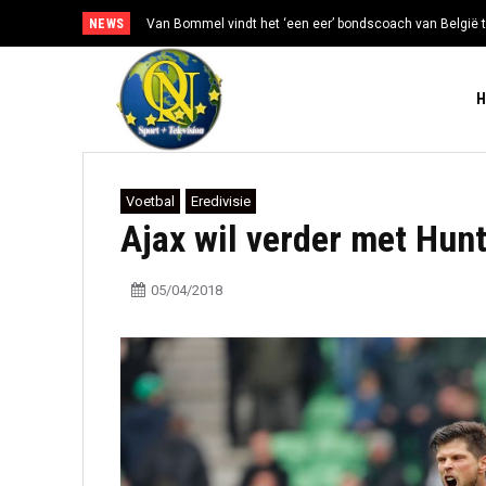
NEWS
Van Bommel vindt het ‘een eer’ bondscoach van België t
Voetbal
Eredivisie
Ajax wil verder met Hunt
05/04/2018