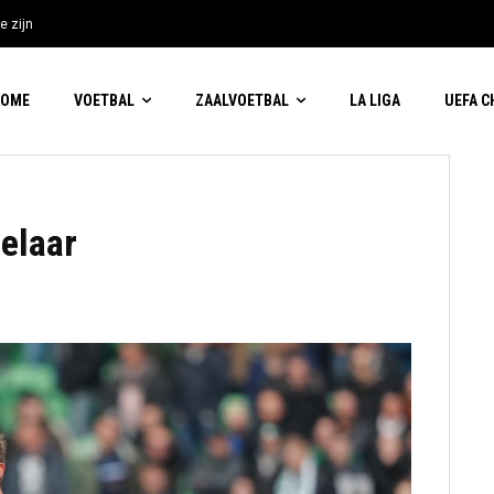
e zijn
HOME
VOETBAL
ZAALVOETBAL
LA LIGA
UEFA 
elaar