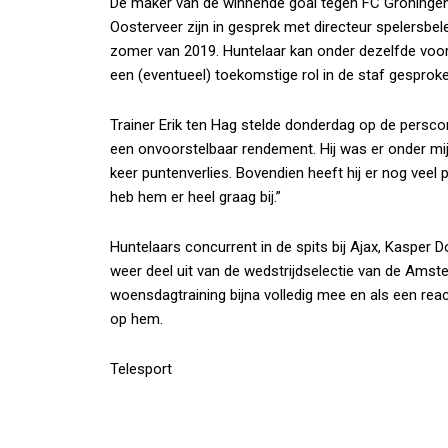
De maker van de winnende goal tegen FC Groningen
Oosterveer zijn in gesprek met directeur spelersbe
zomer van 2019. Huntelaar kan onder dezelfde voorw
een (eventueel) toekomstige rol in de staf gesproke
Trainer Erik ten Hag stelde donderdag op de persconf
een onvoorstelbaar rendement. Hij was er onder mij
keer puntenverlies. Bovendien heeft hij er nog veel pl
heb hem er heel graag bij.”
Huntelaars concurrent in de spits bij Ajax, Kasper
weer deel uit van de wedstrijdselectie van de Am
woensdagtraining bijna volledig mee en als een react
op hem.
Telesport