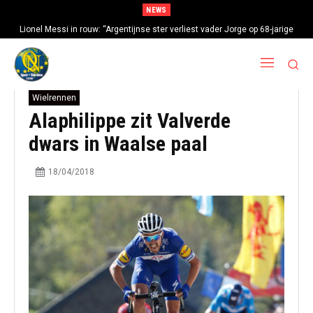
NEWS
Lionel Messi in rouw: “Argentijnse ster verliest vader Jorge op 68-jarige
leeftijd na gezondheidsproblemen”
Wielrennen
Alaphilippe zit Valverde
dwars in Waalse paal
18/04/2018