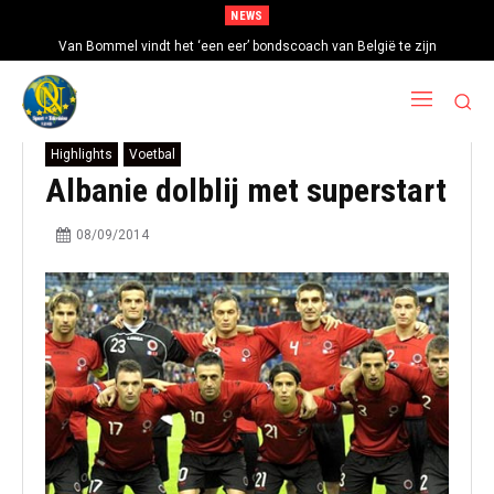
NEWS
Van Bommel vindt het ‘een eer’ bondscoach van België te zijn
Highlights
Voetbal
Albanie dolblij met superstart
08/09/2014