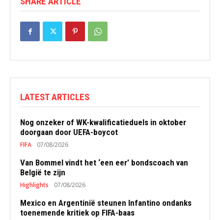
SHARE ARTICLE
LATEST ARTICLES
Nog onzeker of WK-kwalificatieduels in oktober
doorgaan door UEFA-boycot
FIFA
07/08/2026
Van Bommel vindt het ‘een eer’ bondscoach van
België te zijn
Highlights
07/08/2026
Mexico en Argentinië steunen Infantino ondanks
toenemende kritiek op FIFA-baas