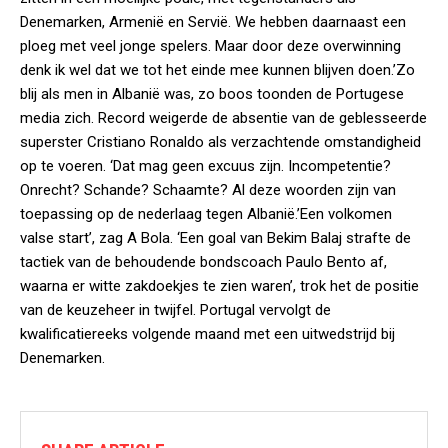
Denemarken, Armenië en Servië. We hebben daarnaast een
ploeg met veel jonge spelers. Maar door deze overwinning
denk ik wel dat we tot het einde mee kunnen blijven doen.’Zo
blij als men in Albanië was, zo boos toonden de Portugese
media zich. Record weigerde de absentie van de geblesseerde
superster Cristiano Ronaldo als verzachtende omstandigheid
op te voeren. ‘Dat mag geen excuus zijn. Incompetentie?
Onrecht? Schande? Schaamte? Al deze woorden zijn van
toepassing op de nederlaag tegen Albanië.’Een volkomen
valse start’, zag A Bola. ‘Een goal van Bekim Balaj strafte de
tactiek van de behoudende bondscoach Paulo Bento af,
waarna er witte zakdoekjes te zien waren’, trok het de positie
van de keuzeheer in twijfel. Portugal vervolgt de
kwalificatiereeks volgende maand met een uitwedstrijd bij
Denemarken.