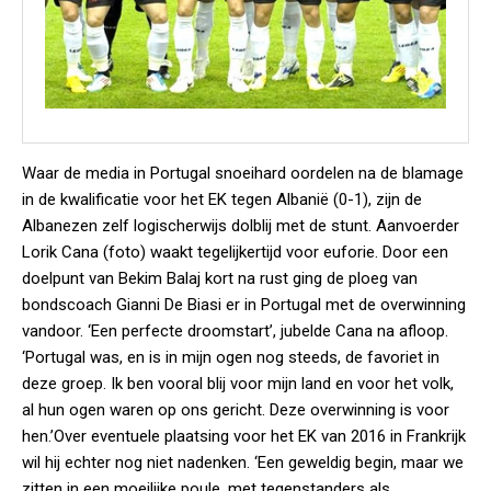
Waar de media in Portugal snoeihard oordelen na de blamage
in de kwalificatie voor het EK tegen Albanië (0-1), zijn de
Albanezen zelf logischerwijs dolblij met de stunt. Aanvoerder
Lorik Cana (foto) waakt tegelijkertijd voor euforie. Door een
doelpunt van Bekim Balaj kort na rust ging de ploeg van
bondscoach Gianni De Biasi er in Portugal met de overwinning
vandoor. ‘Een perfecte droomstart’, jubelde Cana na afloop.
‘Portugal was, en is in mijn ogen nog steeds, de favoriet in
deze groep. Ik ben vooral blij voor mijn land en voor het volk,
al hun ogen waren op ons gericht. Deze overwinning is voor
hen.’Over eventuele plaatsing voor het EK van 2016 in Frankrijk
wil hij echter nog niet nadenken. ‘Een geweldig begin, maar we
zitten in een moeilijke poule, met tegenstanders als