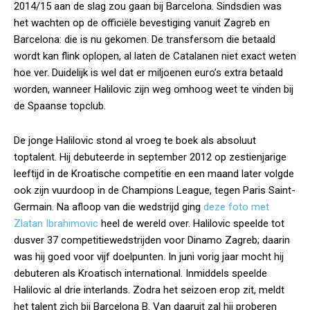
2014/15 aan de slag zou gaan bij Barcelona. Sindsdien was
het wachten op de officiële bevestiging vanuit Zagreb en
Barcelona: die is nu gekomen. De transfersom die betaald
wordt kan flink oplopen, al laten de Catalanen niet exact weten
hoe ver. Duidelijk is wel dat er miljoenen euro’s extra betaald
worden, wanneer Halilovic zijn weg omhoog weet te vinden bij
de Spaanse topclub.
De jonge Halilovic stond al vroeg te boek als absoluut
toptalent. Hij debuteerde in september 2012 op zestienjarige
leeftijd in de Kroatische competitie en een maand later volgde
ook zijn vuurdoop in de Champions League, tegen Paris Saint-
Germain. Na afloop van die wedstrijd ging
deze foto met
Zlatan Ibrahimovic
heel de wereld over. Halilovic speelde tot
dusver 37 competitiewedstrijden voor Dinamo Zagreb; daarin
was hij goed voor vijf doelpunten. In juni vorig jaar mocht hij
debuteren als Kroatisch international. Inmiddels speelde
Halilovic al drie interlands. Zodra het seizoen erop zit, meldt
het talent zich bij Barcelona B. Van daaruit zal hij proberen