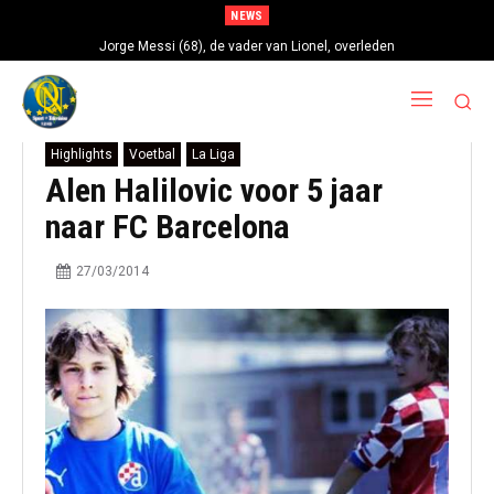
NEWS
Jorge Messi (68), de vader van Lionel, overleden
Highlights
Voetbal
La Liga
Alen Halilovic voor 5 jaar
naar FC Barcelona
27/03/2014