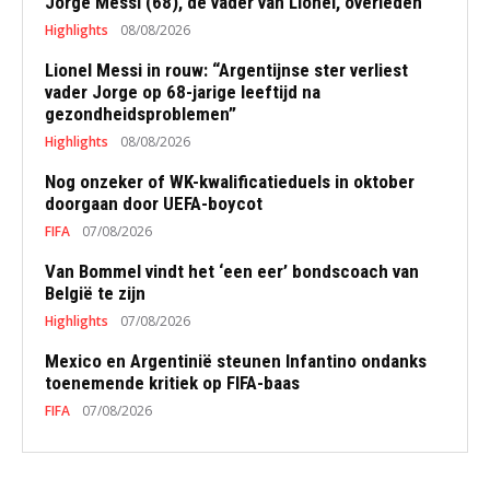
Jorge Messi (68), de vader van Lionel, overleden
Highlights
08/08/2026
Lionel Messi in rouw: “Argentijnse ster verliest
vader Jorge op 68-jarige leeftijd na
gezondheidsproblemen”
Highlights
08/08/2026
Nog onzeker of WK-kwalificatieduels in oktober
doorgaan door UEFA-boycot
FIFA
07/08/2026
Van Bommel vindt het ‘een eer’ bondscoach van
België te zijn
Highlights
07/08/2026
Mexico en Argentinië steunen Infantino ondanks
toenemende kritiek op FIFA-baas
FIFA
07/08/2026