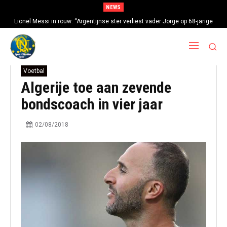
NEWS
Lionel Messi in rouw: “Argentijnse ster verliest vader Jorge op 68-jarige
leeftijd na gezondheidsproblemen”
Voetbal
Algerije toe aan zevende
bondscoach in vier jaar
02/08/2018