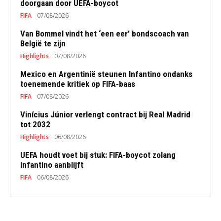
doorgaan door UEFA-boycot
FIFA
07/08/2026
Van Bommel vindt het ‘een eer’ bondscoach van
België te zijn
Highlights
07/08/2026
Mexico en Argentinië steunen Infantino ondanks
toenemende kritiek op FIFA-baas
FIFA
07/08/2026
Vinícius Júnior verlengt contract bij Real Madrid
tot 2032
Highlights
06/08/2026
UEFA houdt voet bij stuk: FIFA-boycot zolang
Infantino aanblijft
FIFA
06/08/2026