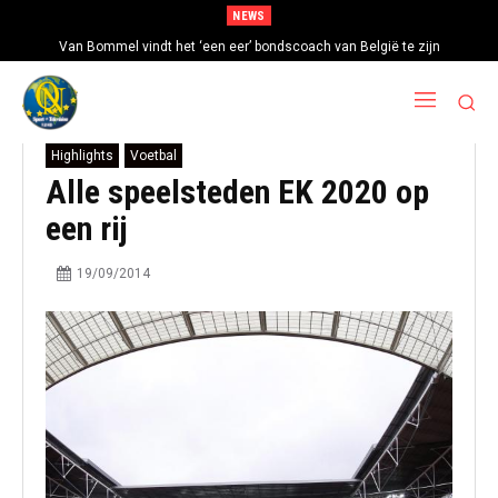
NEWS
Van Bommel vindt het ‘een eer’ bondscoach van België te zijn
Highlights
Voetbal
Alle speelsteden EK 2020 op
een rij
19/09/2014