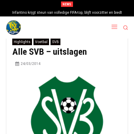
NEWS
Infantino krijgt steun van volledige FIFA-top, blijft voorzitter en biedt
excuses aan
Highlights
Voetbal
SVB
Alle SVB – uitslagen
24/03/2014