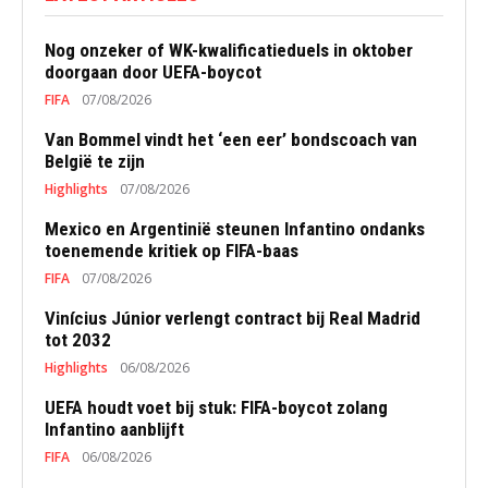
Nog onzeker of WK-kwalificatieduels in oktober
doorgaan door UEFA-boycot
FIFA
07/08/2026
Van Bommel vindt het ‘een eer’ bondscoach van
België te zijn
Highlights
07/08/2026
Mexico en Argentinië steunen Infantino ondanks
toenemende kritiek op FIFA-baas
FIFA
07/08/2026
Vinícius Júnior verlengt contract bij Real Madrid
tot 2032
Highlights
06/08/2026
UEFA houdt voet bij stuk: FIFA-boycot zolang
Infantino aanblijft
FIFA
06/08/2026