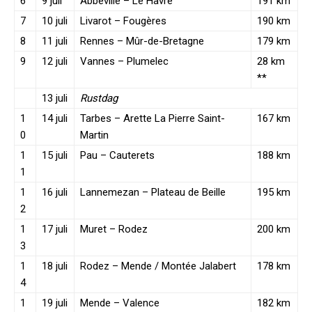
6
9 juli
Abbeville – Le Havre
191 km
7
10 juli
Livarot – Fougères
190 km
8
11 juli
Rennes – Mûr-de-Bretagne
179 km
9
12 juli
Vannes – Plumelec
28 km
**
13 juli
Rustdag
1
14 juli
Tarbes – Arette La Pierre Saint-
167 km
0
Martin
1
15 juli
Pau – Cauterets
188 km
1
1
16 juli
Lannemezan – Plateau de Beille
195 km
2
1
17 juli
Muret – Rodez
200 km
3
1
18 juli
Rodez – Mende / Montée Jalabert
178 km
4
1
19 juli
Mende – Valence
182 km