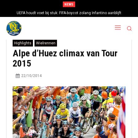
NEWS
UEFA houdt voet bij stuk: FIFA-boycot zolang Infantino aanblijft
Highlights
Wielrennen
Alpe d’Huez climax van Tour
2015
22/10/2014