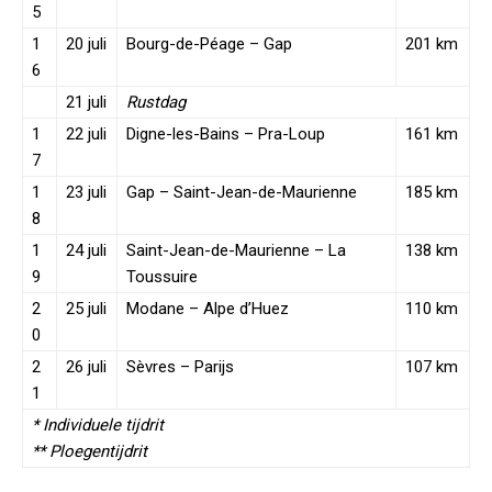
5
1
20 juli
Bourg-de-Péage – Gap
201 km
6
21 juli
Rustdag
1
22 juli
Digne-les-Bains – Pra-Loup
161 km
7
1
23 juli
Gap – Saint-Jean-de-Maurienne
185 km
8
1
24 juli
Saint-Jean-de-Maurienne – La
138 km
9
Toussuire
2
25 juli
Modane – Alpe d’Huez
110 km
0
2
26 juli
Sèvres – Parijs
107 km
1
* Individuele tijdrit
** Ploegentijdrit