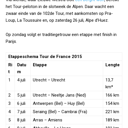
het Tour-peloton in de slotweek de Alpen. Daar wacht een
zwaar einde van de 102de Tour, met aankomsten op Pra-
Loup, La Toussuire en, op zaterdag 26 juli, Alpe d’Huez.
Op zondag volgt er traditiegetrouw een etappe met finish in
Parijs.
Etappeschema Tour de France 2015
Ri
Datu
Etappe
Lengte
t
m
1
4 juli
Utrecht – Utrecht
13,7
km*
2
5 juli
Utrecht – Neeltje Jans (Ned)
166 km
3
6 juli
Antwerpen (Bel) – Huy (Bel)
154 km
4
7 juli
Seraing (Bel) – Cambrai (Fra)
221 km
5
8 juli
Arras – Amiens
189 km