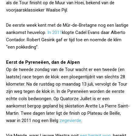
als de Tour finisht op de Muur van Hoei, bekend van de
voorjaarsklassieker Waalse Pijl.
De eerste week kent met de Mûr-de-Bretagne nog een lastige
aankomst heuvelop.
In 2011
klopte Cadel Evans daar Alberto
Contador. Robert Gesink gaf er tijd toe en noemde de klim
“een pokkeding”.
Eerst de Pyreneëen, dan de Alpen
Op de tweede zondag van de Tour wacht er een tweede (en
laatste) race tegen de klok: een ploegentijdrit van slechts 28
kilometer. Na de rustdag op maandag 13 juli, vervolgt de Tour
zijn weg tegen de klok in. In de Pyreneëen worden de eerste
echte cols bedwongen. Op Quatorze Juillet is er een
aankomst bergop gepland bij skistation Arette La Pierre Saint-
Martin. Twee dagen later ligt de finish op Plateau de Beille,
waar in 2011 nog een Belg
zegevierde
.
Via Mende, waar Lieuwe Westra ooit
een bergrit won
, bereikt