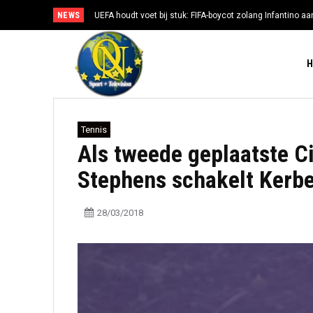
NEWS
UEFA houdt voet bij stuk: FIFA-boycot zolang Infantino aan
Tennis
Als tweede geplaatste Ci
Stephens schakelt Kerbe
28/03/2018