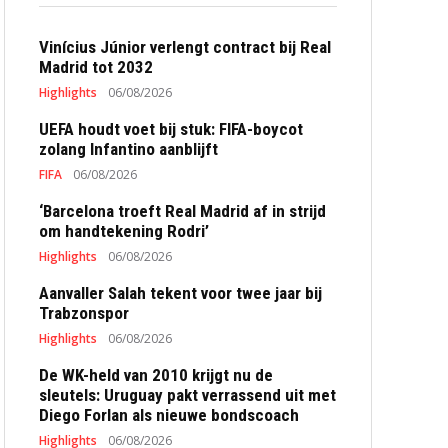
Vinícius Júnior verlengt contract bij Real
Madrid tot 2032
Highlights
06/08/2026
UEFA houdt voet bij stuk: FIFA-boycot
zolang Infantino aanblijft
FIFA
06/08/2026
‘Barcelona troeft Real Madrid af in strijd
om handtekening Rodri’
Highlights
06/08/2026
Aanvaller Salah tekent voor twee jaar bij
Trabzonspor
Highlights
06/08/2026
De WK-held van 2010 krijgt nu de
sleutels: Uruguay pakt verrassend uit met
Diego Forlan als nieuwe bondscoach
Highlights
06/08/2026