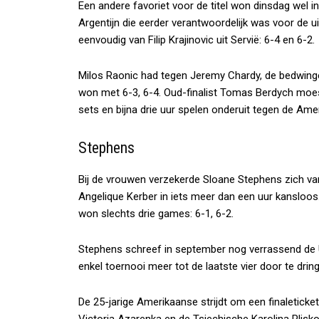
Een andere favoriet voor de titel won dinsdag wel in
Argentijn die eerder verantwoordelijk was voor de u
eenvoudig van Filip Krajinovic uit Servië: 6-4 en 6-2.
Milos Raonic had tegen Jeremy Chardy, de bedwing
won met 6-3, 6-4. Oud-finalist Tomas Berdych moes
sets en bijna drie uur spelen onderuit tegen de Ameri
Stephens
Bij de vrouwen verzekerde Sloane Stephens zich van 
Angelique Kerber in iets meer dan een uur kansloos
won slechts drie games: 6-1, 6-2.
Stephens schreef in september nog verrassend de 
enkel toernooi meer tot de laatste vier door te drin
De 25-jarige Amerikaanse strijdt om een finaleticke
Victoria Azarenka en de Tsjechische Karolina Plisko