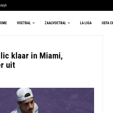
blijft
HOME
VOETBAL
ZAALVOETBAL
LA LIGA
UEFA 
lic klaar in Miami,
r uit