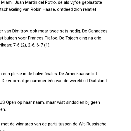
 Miami. Juan Martin del Potro, de als vijfde geplaatste
itschakeling van Robin Haase, ontdeed zich relatief
er van Dimitrov, ook maar twee sets nodig. De Canadees
t buigen voor Frances Tiafoe. De Tsjech ging na drie
kaan: 7-6 (2), 2-6, 6-7 (1).
een plekje in de halve finales. De Amerikaanse liet
. De voormalige nummer één van de wereld uit Duitsland
US Open op haar naam, maar wist sindsdien bij geen
gen.
t met de winnares van de partij tussen de Wit-Russische
va.