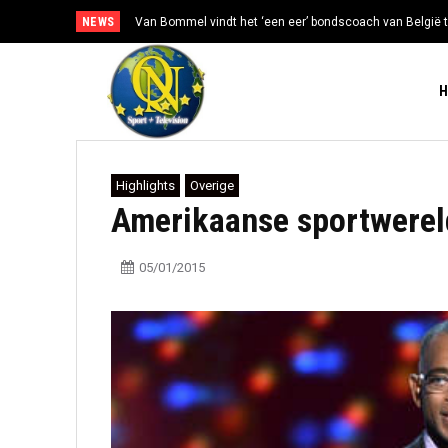
NEWS
Van Bommel vindt het ‘een eer’ bondscoach van België t
Highlights
Overige
Amerikaanse sportwereld
05/01/2015