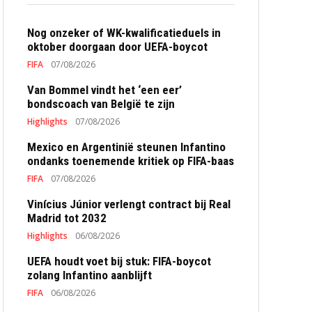
Nog onzeker of WK-kwalificatieduels in
oktober doorgaan door UEFA-boycot
FIFA
07/08/2026
Van Bommel vindt het ‘een eer’
bondscoach van België te zijn
Highlights
07/08/2026
Mexico en Argentinië steunen Infantino
ondanks toenemende kritiek op FIFA-baas
FIFA
07/08/2026
Vinícius Júnior verlengt contract bij Real
Madrid tot 2032
Highlights
06/08/2026
UEFA houdt voet bij stuk: FIFA-boycot
zolang Infantino aanblijft
FIFA
06/08/2026