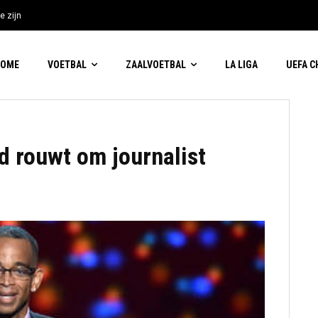
e zijn
HOME
VOETBAL
ZAALVOETBAL
LA LIGA
UEFA 
 rouwt om journalist