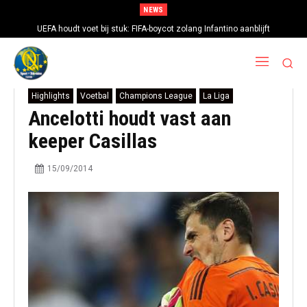
NEWS
UEFA houdt voet bij stuk: FIFA-boycot zolang Infantino aanblijft
Highlights
Voetbal
Champions League
La Liga
Ancelotti houdt vast aan
keeper Casillas
15/09/2014