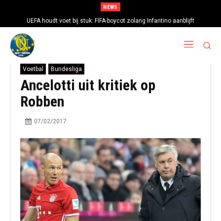
NEWS
UEFA houdt voet bij stuk: FIFA-boycot zolang Infantino aanblijft
Voetbal
Bundesliga
Ancelotti uit kritiek op
Robben
07/02/2017