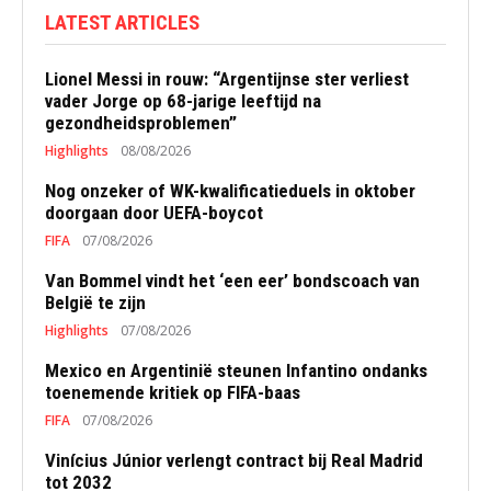
LATEST ARTICLES
Lionel Messi in rouw: “Argentijnse ster verliest
vader Jorge op 68-jarige leeftijd na
gezondheidsproblemen”
Highlights
08/08/2026
Nog onzeker of WK-kwalificatieduels in oktober
doorgaan door UEFA-boycot
FIFA
07/08/2026
Van Bommel vindt het ‘een eer’ bondscoach van
België te zijn
Highlights
07/08/2026
Mexico en Argentinië steunen Infantino ondanks
toenemende kritiek op FIFA-baas
FIFA
07/08/2026
Vinícius Júnior verlengt contract bij Real Madrid
tot 2032