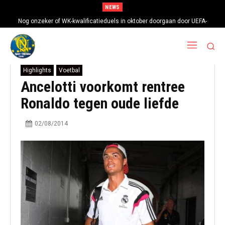
NEWS
Nog onzeker of WK-kwalificatieduels in oktober doorgaan door UEFA-
boycot
Highlights
Voetbal
Ancelotti voorkomt rentree
Ronaldo tegen oude liefde
02/08/2014