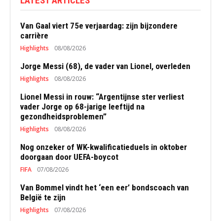
LATEST ARTICLES
Van Gaal viert 75e verjaardag: zijn bijzondere
carrière
Highlights
08/08/2026
Jorge Messi (68), de vader van Lionel, overleden
Highlights
08/08/2026
Lionel Messi in rouw: “Argentijnse ster verliest
vader Jorge op 68-jarige leeftijd na
gezondheidsproblemen”
Highlights
08/08/2026
Nog onzeker of WK-kwalificatieduels in oktober
doorgaan door UEFA-boycot
FIFA
07/08/2026
Van Bommel vindt het ‘een eer’ bondscoach van
België te zijn
Highlights
07/08/2026