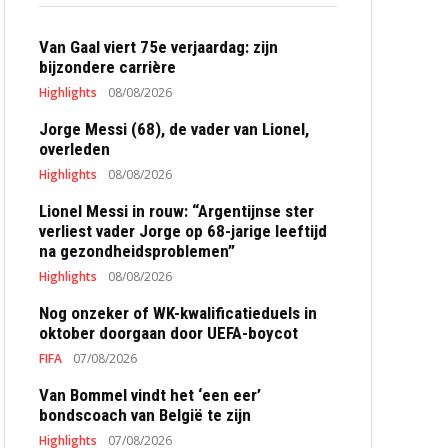
Van Gaal viert 75e verjaardag: zijn
bijzondere carrière
Highlights
08/08/2026
Jorge Messi (68), de vader van Lionel,
overleden
Highlights
08/08/2026
Lionel Messi in rouw: “Argentijnse ster
verliest vader Jorge op 68-jarige leeftijd
na gezondheidsproblemen”
Highlights
08/08/2026
Nog onzeker of WK-kwalificatieduels in
oktober doorgaan door UEFA-boycot
FIFA
07/08/2026
Van Bommel vindt het ‘een eer’
bondscoach van België te zijn
Highlights
07/08/2026