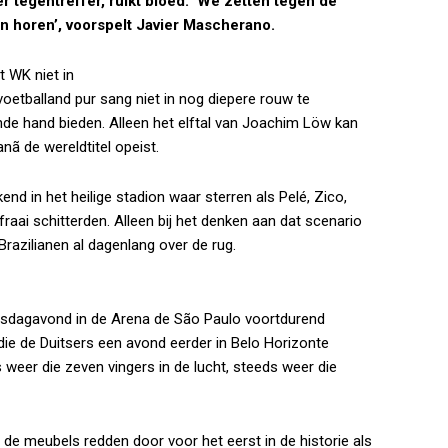
 tegentreffer, ruikt bloed. ‘We zetten tegen de
en horen’, voorspelt Javier Mascherano.
t WK niet in
voetballand pur sang niet in nog diepere rouw te
e hand bieden. Alleen het elftal van Joachim Löw kan
nã de wereldtitel opeist.
nd in het heilige stadion waar sterren als Pelé, Zico,
ai schitterden. Alleen bij het denken aan dat scenario
Brazilianen al dagenlang over de rug.
nsdagavond in de Arena de São Paulo voortdurend
die de Duitsers een avond eerder in Belo Horizonte
weer die zeven vingers in de lucht, steeds weer die
e meubels redden door voor het eerst in de historie als