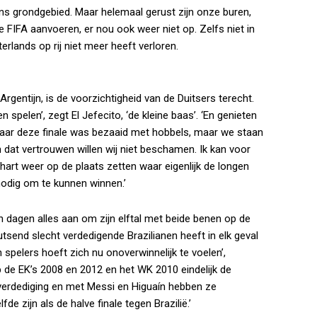
s grondgebied. Maar helemaal gerust zijn onze buren,
de FIFA aanvoeren, er nou ook weer niet op. Zelfs niet in
terlands op rij niet meer heeft verloren.
gentijn, is de voorzichtigheid van de Duitsers terecht.
n spelen’, zegt El Jefecito, ‘de kleine baas’. ‘En genieten
 naar deze finale was bezaaid met hobbels, maar we staan
 dat vertrouwen willen wij niet beschamen. Ik kan voor
 hart weer op de plaats zetten waar eigenlijk de longen
nodig om te kunnen winnen.’
dagen alles aan om zijn elftal met beide benen op de
tsend slecht verdedigende Brazilianen heeft in elk geval
 spelers hoeft zich nu onoverwinnelijk te voelen’,
p de EK’s 2008 en 2012 en het WK 2010 eindelijk de
ke verdediging en met Messi en Higuaín hebben ze
fde zijn als de halve finale tegen Brazilië.’