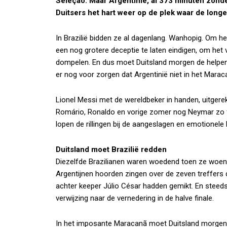
Seleção. Maar Argentinië, al 373 minuten zonder
Duitsers het hart weer op de plek waar de long
In Brazilië bidden ze al dagenlang. Wanhopig. Om he
een nog grotere deceptie te laten eindigen, om het 
dompelen. En dus moet Duitsland morgen de helpend
er nog voor zorgen dat Argentinië niet in het Maraca
Lionel Messi met de wereldbeker in handen, uitgereke
Romário, Ronaldo en vorige zomer nog Neymar zo fra
lopen de rillingen bij de aangeslagen en emotionele 
Duitsland moet Brazilië redden
Diezelfde Brazilianen waren woedend toen ze woe
Argentijnen hoorden zingen over de zeven treffers 
achter keeper Júlio César hadden gemikt. En steeds 
verwijzing naar de vernedering in de halve finale.
In het imposante Maracanã moet Duitsland morgen d