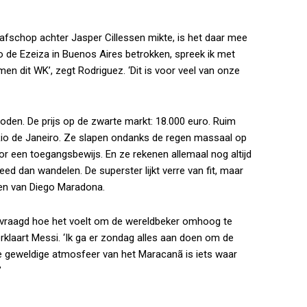
rafschop achter Jasper Cillessen mikte, is het daar mee
o de Ezeiza in Buenos Aires betrokken, spreek ik met
 dit WK’, zegt Rodriguez. ‘Dit is voor veel van onze
oden. De prijs op de zwarte markt: 18.000 euro. Ruim
 Rio de Janeiro. Ze slapen ondanks de regen massaal op
oor een toegangsbewijs. En ze rekenen allemaal nog altijd
ed dan wandelen. De superster lijkt verre van fit, maar
eden van Diego Maradona.
 gevraagd hoe het voelt om de wereldbeker omhoog te
rklaart Messi. ‘Ik ga er zondag alles aan doen om de
 de geweldige atmosfeer van het Maracanã is iets waar
’