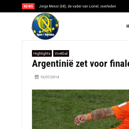
NEWS
Jorge Messi (68), de vader van Lionel, overleden
Highlights
Voetbal
Argentinië zet voor fina
13/07/2014