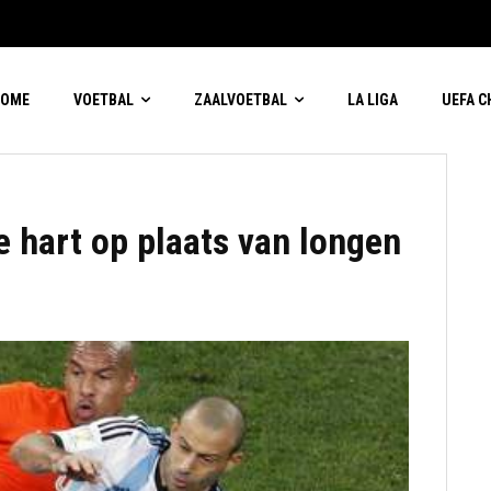
HOME
VOETBAL
ZAALVOETBAL
LA LIGA
UEFA 
le hart op plaats van longen