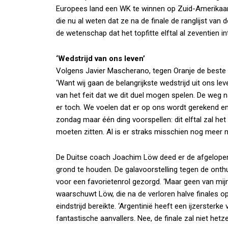
Europees land een WK te winnen op Zuid-Amerikaan
die nu al weten dat ze na de finale de ranglijst van 
de wetenschap dat het topfitte elftal al zeventien in
‘Wedstrijd van ons leven’
Volgens Javier Mascherano, tegen Oranje de beste Ar
‘Want wij gaan de belangrijkste wedstrijd uit ons leve
van het feit dat we dit duel mogen spelen. De weg
er toch. We voelen dat er op ons wordt gerekend en
zondag maar één ding voorspellen: dit elftal zal het
moeten zitten. Al is er straks misschien nog meer 
De Duitse coach Joachim Löw deed er de afgelopen 
grond te houden. De galavoorstelling tegen de onthu
voor een favorietenrol gezorgd. ‘Maar geen van mijn
waarschuwt Löw, die na de verloren halve finales o
eindstrijd bereikte. ‘Argentinië heeft een ijzerster
fantastische aanvallers. Nee, de finale zal niet hetzel