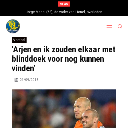
NEWS
Jorge Messi (68), de vader van Lionel, overleden
Voetbal
’Arjen en ik zouden elkaar met
blinddoek voor nog kunnen
vinden’
01/09/2018