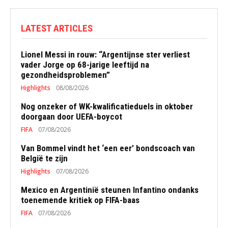
LATEST ARTICLES
Lionel Messi in rouw: “Argentijnse ster verliest
vader Jorge op 68-jarige leeftijd na
gezondheidsproblemen”
Highlights
08/08/2026
Nog onzeker of WK-kwalificatieduels in oktober
doorgaan door UEFA-boycot
FIFA
07/08/2026
Van Bommel vindt het ‘een eer’ bondscoach van
België te zijn
Highlights
07/08/2026
Mexico en Argentinië steunen Infantino ondanks
toenemende kritiek op FIFA-baas
FIFA
07/08/2026