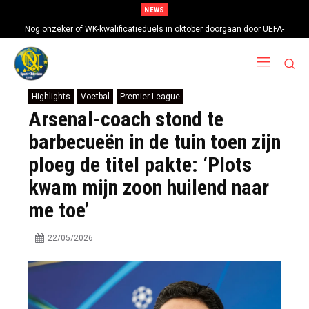
NEWS
Nog onzeker of WK-kwalificatieduels in oktober doorgaan door UEFA-
boycot
Highlights
Voetbal
Premier League
Arsenal-coach stond te
barbecueën in de tuin toen zijn
ploeg de titel pakte: ‘Plots
kwam mijn zoon huilend naar
me toe’
22/05/2026