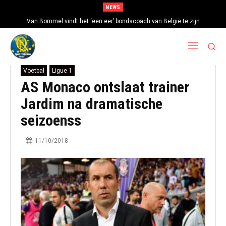
NEWS
Van Bommel vindt het ‘een eer’ bondscoach van België te zijn
Voetbal
Ligue 1
AS Monaco ontslaat trainer
Jardim na dramatische
seizoenss
11/10/2018