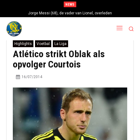
NEWS
Jorge Messi (68), de vader van Lionel, overleden
Highlights
Voetbal
La Liga
Atlético strikt Oblak als
opvolger Courtois
16/07/2014