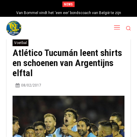
NEWS
Van Bommel vindt het ‘een eer’ bondscoach van België te zijn
Voetbal
Atlético Tucumán leent shirts
en schoenen van Argentijns
elftal
08/02/2017