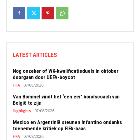
LATEST ARTICLES
Nog onzeker of WK-kwalificatieduels in oktober
doorgaan door UEFA-boycot
FIFA
07/08/2026
Van Bommel vindt het ‘een eer’ bondscoach van
België te zijn
Highlights
07/08/2026
Mexico en Argentinië steunen Infantino ondanks
toenemende kritiek op FIFA-baas
FIFA
07/08/2026