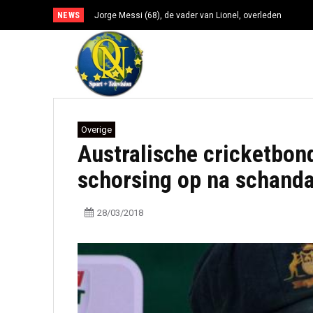
NEWS
Jorge Messi (68), de vader van Lionel, overleden
Overige
Australische cricketbond
schorsing op na schanda
28/03/2018