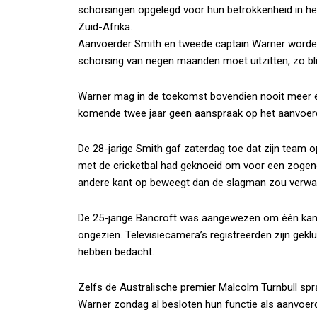
schorsingen opgelegd voor hun betrokkenheid in het
Zuid-Afrika.
Aanvoerder Smith en tweede captain Warner worden 
schorsing van negen maanden moet uitzitten, zo bli
Warner mag in de toekomst bovendien nooit meer ee
komende twee jaar geen aanspraak op het aanvoerde
De 28-jarige Smith gaf zaterdag toe dat zijn team o
met de cricketbal had geknoeid om voor een zogen
andere kant op beweegt dan de slagman zou verwa
De 25-jarige Bancroft was aangewezen om één kant v
ongezien. Televisiecamera’s registreerden zijn gekl
hebben bedacht.
Zelfs de Australische premier Malcolm Turnbull spra
Warner zondag al besloten hun functie als aanvoerder