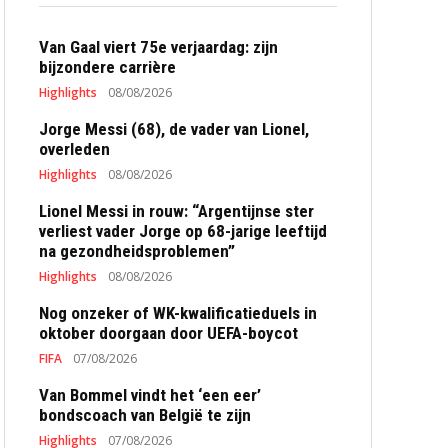
Van Gaal viert 75e verjaardag: zijn
bijzondere carrière
Highlights
08/08/2026
Jorge Messi (68), de vader van Lionel,
overleden
Highlights
08/08/2026
Lionel Messi in rouw: “Argentijnse ster
verliest vader Jorge op 68-jarige leeftijd
na gezondheidsproblemen”
Highlights
08/08/2026
Nog onzeker of WK-kwalificatieduels in
oktober doorgaan door UEFA-boycot
FIFA
07/08/2026
Van Bommel vindt het ‘een eer’
bondscoach van België te zijn
Highlights
07/08/2026