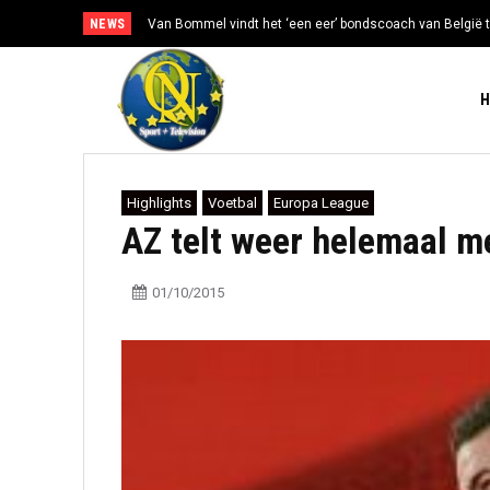
NEWS
Van Bommel vindt het ‘een eer’ bondscoach van België t
Highlights
Voetbal
Europa League
AZ telt weer helemaal m
01/10/2015