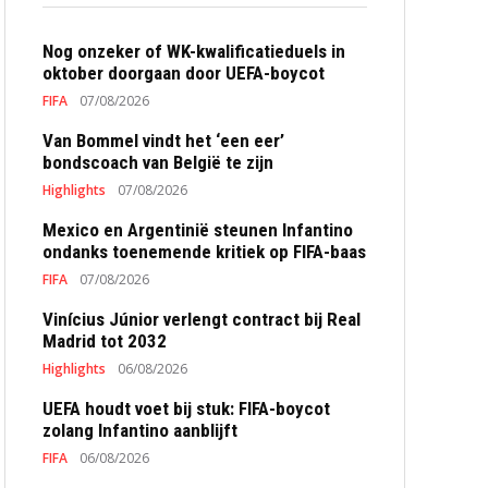
Nog onzeker of WK-kwalificatieduels in
oktober doorgaan door UEFA-boycot
FIFA
07/08/2026
Van Bommel vindt het ‘een eer’
bondscoach van België te zijn
Highlights
07/08/2026
Mexico en Argentinië steunen Infantino
ondanks toenemende kritiek op FIFA-baas
FIFA
07/08/2026
Vinícius Júnior verlengt contract bij Real
Madrid tot 2032
Highlights
06/08/2026
UEFA houdt voet bij stuk: FIFA-boycot
zolang Infantino aanblijft
FIFA
06/08/2026