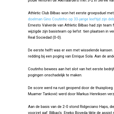
poule verloren de Alkmaarders met 3-2 in Servië van
Athletic Club Bilbao won het eerste groepsduel me
doelman Gino Coutinho op 33-jarige leeftijd zijn de
Ernesto Valverde van Athletic Bilbao had zijn team 
wijzigde zijn basisteam op liefst tien plaatsen in 
Real Sociedad (0-0).
De eerste helft was er een met wisselende kansen.
redding bij een poging van Enrique Sola. Aan de ande
Coutinho bewees aan het slot van het eerste bedrij
pogingen onschadelijk te maken.
De score werd na rust geopend door de thuisploeg.
Muamer Tanković werd door Markus Henriksen verzil
Aan de basis van de 2-0 stond Ridgeciano Haps, die
voorzet gaf. Bilbao’s Eneko Boveda tikte de assist me