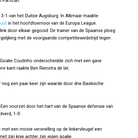
 Partizan.
t 3-1 van het Duitse Augsburg. In Alkmaar maakte
buut
in het hoofdtoernooi van de Europa League.
flink door elkaar gegooid. De trainer van de Spaanse ploeg
vergelijking met de voorgaande competitiewedstrijd tegen
 Goalie Coutinho onderscheidde zich met een gave
re kant raakte Ben Rienstra de lat.
f nog een paar keer zijn waarde door drie Baskische
 Een voorzet door het hart van de Spaanse defensie van
verd, 1-0.
 met een mooie versnelling op de linkervleugel een
t zijn knie achter zijn eigen goalie.