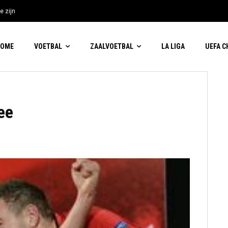
e zijn
HOME
VOETBAL
ZAALVOETBAL
LA LIGA
UEFA 
ee