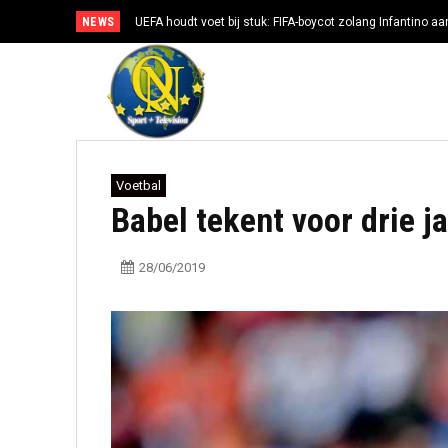
NEWS
UEFA houdt voet bij stuk: FIFA-boycot zolang Infantino aan
Voetbal
Babel tekent voor drie ja
28/06/2019