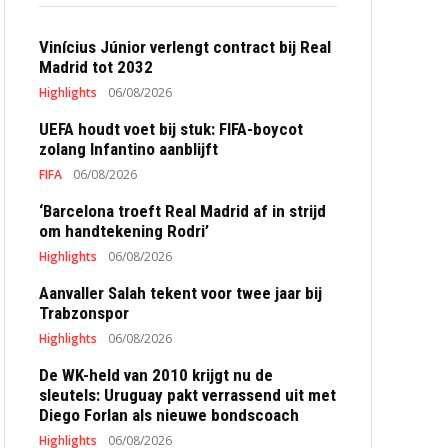
Vinícius Júnior verlengt contract bij Real
Madrid tot 2032
Highlights
06/08/2026
UEFA houdt voet bij stuk: FIFA-boycot
zolang Infantino aanblijft
FIFA
06/08/2026
‘Barcelona troeft Real Madrid af in strijd
om handtekening Rodri’
Highlights
06/08/2026
Aanvaller Salah tekent voor twee jaar bij
Trabzonspor
Highlights
06/08/2026
De WK-held van 2010 krijgt nu de
sleutels: Uruguay pakt verrassend uit met
Diego Forlan als nieuwe bondscoach
Highlights
06/08/2026